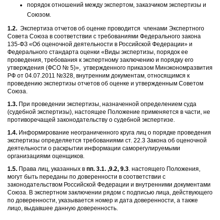
порядок отношений между экспертом, заказчиком экспертизы и
Союзом.
1.2.
Экспертиза отчетов об оценке проводится членами Экспертного
Совета Союза в соответствии с требованиями Федерального закона
135-ФЗ «Об оценочной деятельности в Российской Федерации» и
Федерального стандарта оценки «Виды экспертизы, порядок ее
проведения, требования к экспертному заключению и порядку его
утверждения (ФСО № 5)», утвержденного приказом Минэкономразвития
РФ от 04.07.2011 №328, внутренним документам, относящимся к
проведению экспертизы отчетов об оценке и утвержденным Советом
Союза.
1.3.
При проведении экспертизы, назначенной определением суда
(судебной экспертизы), настоящее Положение применяется в части, не
противоречащей законодательству о судебной экспертизе.
1.4.
Информирование неограниченного круга лиц о порядке проведения
экспертизы определяется требованиями ст. 22.3 Закона об оценочной
деятельности о раскрытии информации саморегулируемыми
организациями оценщиков.
1.5.
Права лиц, указанных в
пп
. 3.1. ,9.2, 9.3
. настоящего Положения,
могут быть переданы по доверенности в соответствии с
законодательством Российской Федерации и внутренними документами
Союза. В экспертном заключении рядом с подписью лица, действующего
по доверенности, указывается номер и дата доверенности, а также
лицо, выдавшее данную доверенность.