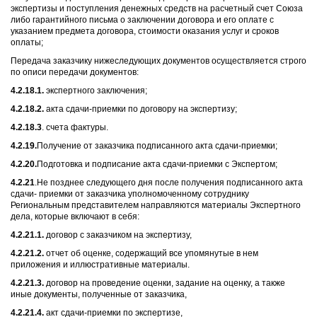
экспертизы и поступления денежных средств на расчетный счет Союза
либо гарантийного письма о заключении договора и его оплате с
указанием предмета договора, стоимости оказания услуг и сроков
оплаты;
Передача заказчику нижеследующих документов осуществляется строго
по описи передачи документов:
4.2.18.1.
экспертного заключения;
4.2.18.2.
акта сдачи-приемки по договору на экспертизу;
4.2.18.3
. счета фактуры.
4.2.19.
Получение от заказчика подписанного акта сдачи-приемки;
4.2.20.
Подготовка и подписание акта сдачи-приемки с Экспертом;
4.2.21
.Не позднее следующего дня после получения подписанного акта
сдачи- приемки от заказчика уполномоченному сотруднику
Региональным представителем направляются материалы Экспертного
дела, которые включают в себя:
4.2.21.1.
договор с заказчиком на экспертизу,
4.2.21.2.
отчет об оценке, содержащий все упомянутые в нем
приложения и иллюстративные материалы.
4.2.21.3.
договор на проведение оценки, задание на оценку, а также
иные документы, полученные от заказчика,
4.2.21.4.
акт сдачи-приемки по экспертизе,