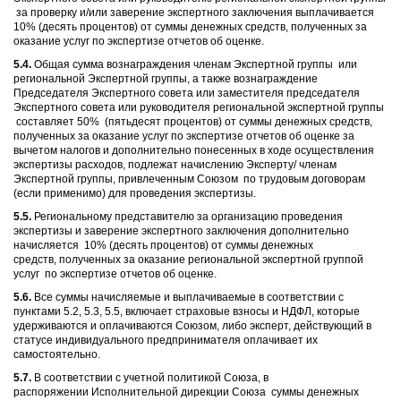
за проверку и/или заверение экспертного заключения выплачивается
10% (десять процентов) от суммы денежных средств, полученных за
оказание услуг по экспертизе отчетов об оценке.
5.4.
Общая сумма вознаграждения членам Экспертной группы или
региональной Экспертной группы, а также вознаграждение
Председателя Экспертного совета или заместителя председателя
Экспертного совета или руководителя региональной экспертной группы
составляет 50% (пятьдесят процентов) от суммы денежных средств,
полученных за оказание услуг по экспертизе отчетов об оценке за
вычетом налогов и дополнительно понесенных в ходе осуществления
экспертизы расходов, подлежат начислению Эксперту/ членам
Экспертной группы, привлеченным Союзом по трудовым договорам
(если применимо) для проведения экспертизы.
5.5.
Региональному представителю за организацию проведения
экспертизы и заверение экспертного заключения дополнительно
начисляется 10% (десять процентов) от суммы денежных
средств, полученных за оказание региональной экспертной группой
услуг по экспертизе отчетов об оценке.
5.6.
Все суммы начисляемые и выплачиваемые в соответствии с
пунктами 5.2, 5.3, 5.5, включает страховые взносы и НДФЛ, которые
удерживаются и оплачиваются Союзом, либо эксперт, действующий в
статусе индивидуального предпринимателя оплачивает их
самостоятельно.
5.7.
В соответствии с учетной политикой Союза, в
распоряжении Исполнительной дирекции Союза суммы денежных