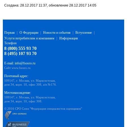
Создана: 28.12.2017 11:37, обновление 28.12.2017 14:05
Первая
|
О Федерации
|
Новости и события
|
Вступление
|
Услуги потребителям и компаниям
|
Информация
Телефон
8 (800) 555 93 70
8 (495) 107 93 70
E-mail:
info@fsosro.ru
Сайт
www.fsosro.ru
Почтовый адрес:
109147, г. Москва, ул. Марксистская,
дом 34, корп. 10, офис 308, а/я №176.
Местонахождение:
109147, г. Москва, ул. Марксистская,
дом 34, корп. 10, офис 308.
© 2016 СРО Союз "Федерация специалистов оценщиков"