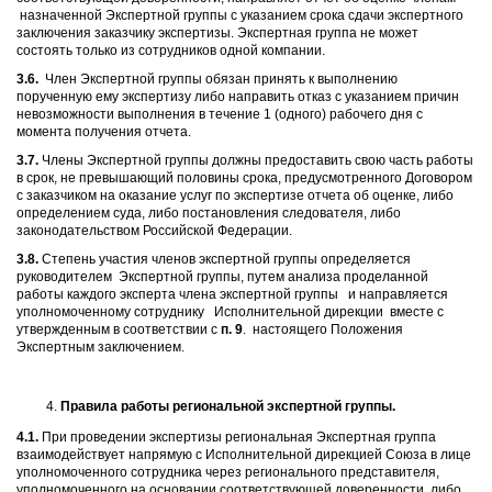
назначенной Экспертной группы с указанием срока сдачи экспертного
заключения заказчику экспертизы. Экспертная группа не может
состоять только из сотрудников одной компании.
3.6.
Член Экспертной группы обязан принять к выполнению
порученную ему экспертизу либо направить отказ с указанием причин
невозможности выполнения в течение 1 (одного) рабочего дня с
момента получения отчета.
3.7.
Члены Экспертной группы должны предоставить свою часть работы
в срок, не превышающий половины срока, предусмотренного Договором
с заказчиком на оказание услуг по экспертизе отчета об оценке, либо
определением суда, либо постановления следователя, либо
законодательством Российской Федерации.
3.8.
Степень участия членов экспертной группы определяется
руководителем Экспертной группы, путем анализа проделанной
работы каждого эксперта члена экспертной группы и направляется
уполномоченному сотруднику Исполнительной дирекции вместе с
утвержденным в соответствии с
п. 9
. настоящего Положения
Экспертным заключением.
Правила работы региональной экспертной группы.
4.1.
При проведении экспертизы региональная Экспертная группа
взаимодействует напрямую с Исполнительной дирекцией Союза в лице
уполномоченного сотрудника через регионального представителя,
уполномоченного на основании соответствующей доверенности, либо