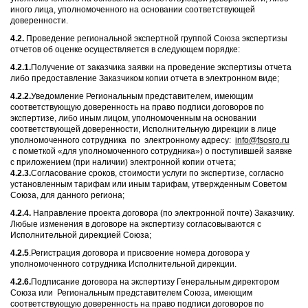
иного лица, уполномоченного на основании соответствующей
доверенности.
4.2.
Проведение региональной экспертной группой Союза экспертизы
отчетов об оценке осуществляется в следующем порядке:
4.2.1.
Получение от заказчика заявки на проведение экспертизы отчета
либо предоставление Заказчиком копии отчета в электронном виде;
4.2.2.
Уведомление Региональным представителем, имеющим
соответствующую доверенность на право подписи договоров по
экспертизе, либо иным лицом, уполномоченным на основании
соответствующей доверенности, Исполнительную дирекции в лице
уполномоченного сотрудника по электронному адресу:
info@fsosro.ru
с пометкой «для уполномоченного сотрудника») о поступившей заявке
с приложением (при наличии) электронной копии отчета;
4.2.3.
Согласование сроков, стоимости услуги по экспертизе, согласно
установленным тарифам или иным тарифам, утвержденным Советом
Союза, для данного региона;
4.2.4.
Направление проекта договора (по электронной почте) Заказчику.
Любые изменения в договоре на экспертизу согласовываются с
Исполнительной дирекцией Союза;
4.2.5
.Регистрация договора и присвоение номера договора у
уполномоченного сотрудника Исполнительной дирекции.
4.2.6.
Подписание договора на экспертизу Генеральным директором
Союза или Региональным представителем Союза, имеющим
соответствующую доверенность на право подписи договоров по