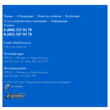
Первая
|
О Федерации
|
Новости и события
|
Вступление
|
Услуги потребителям и компаниям
|
Информация
Телефон
8 (800) 555 93 70
8 (495) 107 93 70
E-mail:
info@fsosro.ru
Сайт
www.fsosro.ru
Почтовый адрес:
109147, г. Москва, ул. Марксистская,
дом 34, корп. 10, офис 308, а/я №176.
Местонахождение:
109147, г. Москва, ул. Марксистская,
дом 34, корп. 10, офис 308.
© 2016 СРО Союз "Федерация специалистов оценщиков"