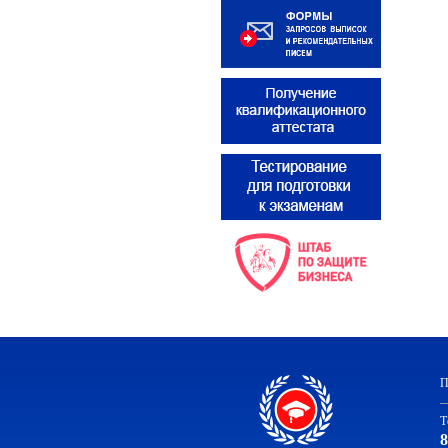
П
Т
8