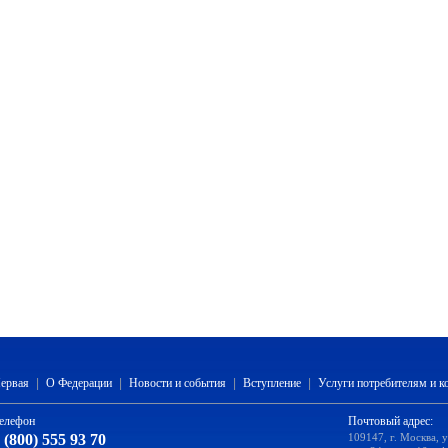
ервая
|
О Федерации
|
Новости и события
|
Вступление
|
Услуги потребителям и 
елефон
Почтовый адрес:
 (800) 555 93 70
109147, г. Москва, 