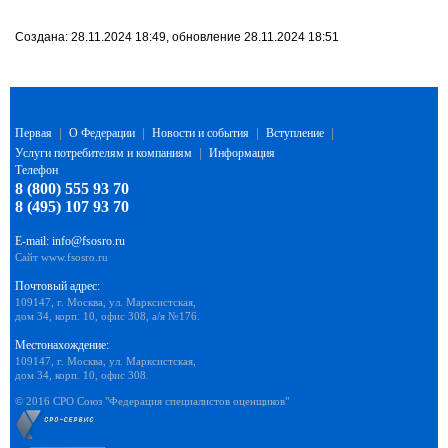
Создана: 28.11.2024 18:49, обновление 28.11.2024 18:51
Первая
|
О Федерации
|
Новости и события
|
Вступление
|
Услуги потребителям и компаниям
|
Информация
Телефон
8 (800) 555 93 70
8 (495) 107 93 70
E-mail:
info@fsosro.ru
Сайт
www.fsosro.ru
Почтовый адрес:
109147, г. Москва, ул. Марксистская,
дом 34, корп. 10, офис 308, а/я №176.
Местонахождение:
109147, г. Москва, ул. Марксистская,
дом 34, корп. 10, офис 308.
© 2016 СРО Союз "Федерация специалистов оценщиков"