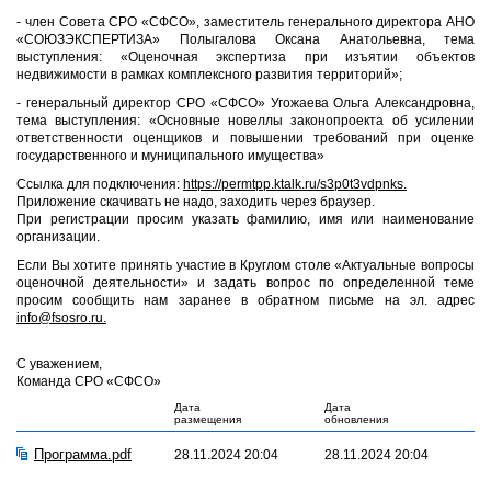
- член Совета СРО «СФСО», заместитель генерального директора АНО
«СОЮЗЭКСПЕРТИЗА» Полыгалова Оксана Анатольевна, тема
выступления: «Оценочная экспертиза при изъятии объектов
недвижимости в рамках комплексного развития территорий»;
- генеральный директор СРО «СФСО» Угожаева Ольга Александровна,
тема выступления: «Основные новеллы законопроекта об усилении
ответственности оценщиков и повышении требований при оценке
государственного и муниципального имущества»
Ссылка для подключения:
https://permtpp.ktalk.ru/s3p0t3vdpnks.
Приложение скачивать не надо, заходить через браузер.
При регистрации просим указать фамилию, имя или наименование
организации.
Если Вы хотите принять участие в Круглом столе «Актуальные вопросы
оценочной деятельности» и задать вопрос по определенной теме
просим сообщить нам заранее в обратном письме на эл. адрес
info@fsosro.ru.
С уважением,
Команда СРО «СФСО»
Дата
Дата
размещения
обновления
Программа.pdf
28.11.2024 20:04
28.11.2024 20:04