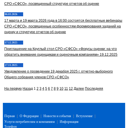
СРО «СФСО», посвященный структуре отчетов об оценке
06.03.2026
17 марта и 19 марта 2026 года в 16:00 состоятся бесплатные вебинары
СРО «СФСО», посвященные особенностям формирования заданий на
оценку и структуре отчетов об оценке
17.12.2025
Приглашение на Круглый стол СРО «СФСО» «Фокусы оценки: на что
обратить внимание оценщикам и оценочным компаниям» 19.12.2025
27.11.2025
Уведомление о проведении 19 декабря 2025 г. отчетно-выборного
Общего собрания членов СРО «СФСО»
На первую
Назад
1
2
3
4
5
6
7
8
9
10
11
12
Далее
Последняя
Первая
|
О Федерации
|
Новости и события
|
Вступление
|
Услуги потребителям и компаниям
|
Информация
Телефон