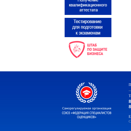
П
Т
8
8
E
С