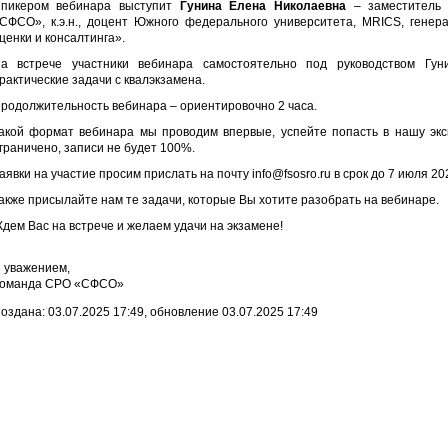
пикером вебинара выступит
Гунина Елена Николаевна
– заместитель 
СФСО», к.э.н., доцент Южного федерального университета, MRICS, гене
ценки и консалтинга».
а встрече участники вебинара самостоятельно под руководством Гу
рактические задачи с квалэкзамена.
родолжительность вебинара – ориентировочно 2 часа.
акой формат вебинара мы проводим впервые, успейте попасть в нашу экс
граничено, записи не будет 100%.
аявки на участие просим прислать на почту info@fsosro.ru в срок до 7 июля 20
акже присылайте нам те задачи, которые Вы хотите разобрать на вебинаре.
дем Вас на встрече и желаем удачи на экзамене!
 уважением,
оманда СРО «СФСО»
оздана: 03.07.2025 17:49, обновление 03.07.2025 17:49