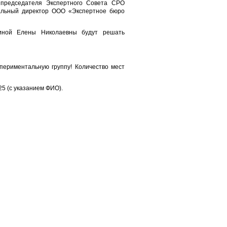
председателя Экспертного Совета СРО
ральный директор ООО «Экспертное бюро
ниной Елены Николаевны будут решать
периментальную группу! Количество мест
25 (с указанием ФИО).