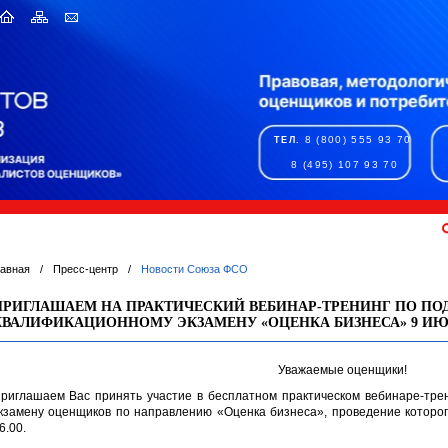
8 (800) 555 93 70
ТЕЛ.
8 (495) 107 93 70
лавная
/
Пресс-центр
/
Новости Союза ФСО
ПРИГЛАШАЕМ НА ПРАКТИЧЕСКИЙ ВЕБИНАР-ТРЕНИНГ ПО ПО
КВАЛИФИКАЦИОННОМУ ЭКЗАМЕНУ «ОЦЕНКА БИЗНЕСА» 9 ИЮЛЯ
Уважаемые оценщики!
риглашаем Вас принять участие в бесплатном практическом вебинаре-трен
кзамену оценщиков по направлению «Оценка бизнеса», проведение которог
6.00.