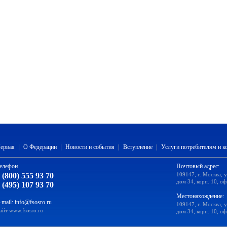
ервая
|
О Федерации
|
Новости и события
|
Вступление
|
Услуги потребителям и 
елефон
Почтовый адрес:
 (800) 555 93 70
109147, г. Москва, 
дом 34, корп. 10, оф
 (495) 107 93 70
Местонахождение:
-mail:
info@fsosro.ru
109147, г. Москва, 
айт
www.fsosro.ru
дом 34, корп. 10, оф