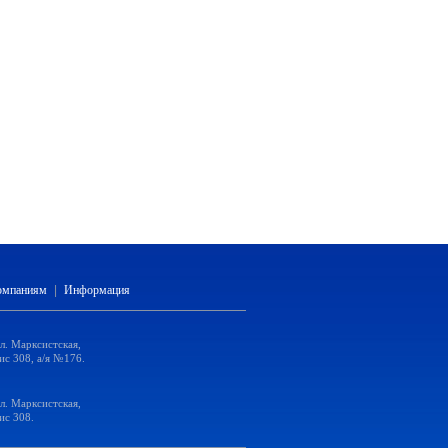
компаниям
|
Информация
ул. Марксистская,
ис 308, а/я №176.
ул. Марксистская,
ис 308.