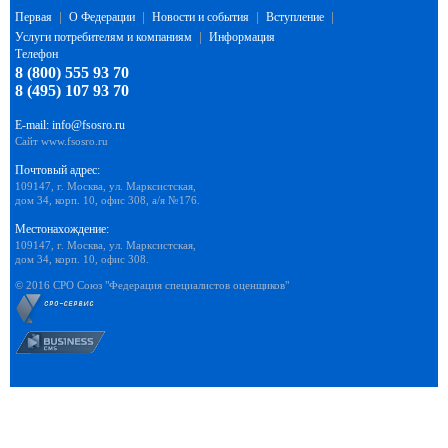
Первая
|
О Федерации
|
Новости и события
|
Вступление
|
Услуги потребителям и компаниям
|
Информация
Телефон
8 (800) 555 93 70
8 (495) 107 93 70
E-mail:
info@fsosro.ru
Сайт
www.fsosro.ru
Почтовый адрес:
109147, г. Москва, ул. Марксистская,
дом 34, корп. 10, офис 308, а/я №176.
Местонахождение:
109147, г. Москва, ул. Марксистская,
дом 34, корп. 10, офис 308.
© 2016 СРО Союз "Федерация специалистов оценщиков"